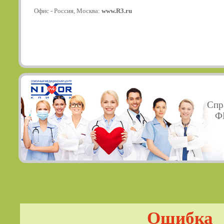
Офис - Россия, Москва:
www.R3.ru
Спр
ФГ
Ошибка